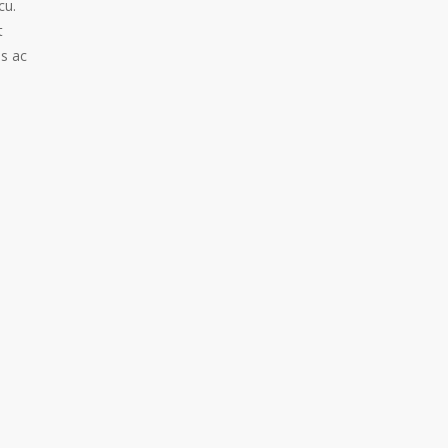
cu.
t
es ac