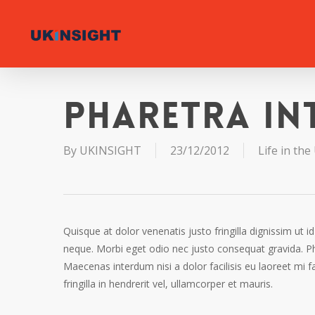
Skip
to
main
content
Pharetra in
By
UKINSIGHT
23/12/2012
Life in the
Quisque at dolor venenatis justo fringilla dignissim ut i
neque. Morbi eget odio nec justo consequat gravida. Pha
Maecenas interdum nisi a dolor facilisis eu laoreet mi f
fringilla in hendrerit vel, ullamcorper et mauris.