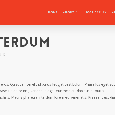
HOME
Host Family
About
A
terdum
 UK
d eros. Quisque non elit id purus feugiat vestibulum. Phasellus eget so
sellus dolor nisl, venenatis eget euismod et, dapibus et purus.
acilisis. Mauris pharetra interdum lorem eu venenatis. Praesent est di