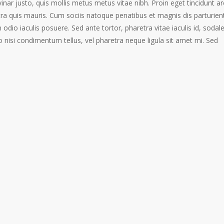
inar justo, quis mollis metus metus vitae nibh. Proin eget tincidunt ar
ra quis mauris. Cum sociis natoque penatibus et magnis dis parturien
odio iaculis posuere. Sed ante tortor, pharetra vitae iaculis id, sodal
ro nisi condimentum tellus, vel pharetra neque ligula sit amet mi. Sed