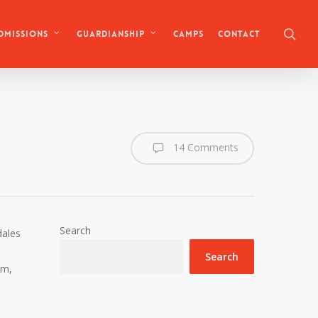
sea
Camps
Contact
dmissions
Guardianship
14 Comments
Search
dales
Search
am,